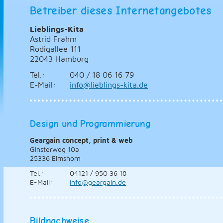
Betreiber dieses Internetangebotes
Lieblings-Kita
Astrid Frahm
Rodigallee 111
22043 Hamburg
Tel.:
040 / 18 06 16 79
E-Mail:
info@lieblings-kita.de
Design und Programmierung
Geargain concept, print & web
Ginsterweg 10a
25336 Elmshorn
Tel.:
04121 / 950 36 18
E-Mail:
info@geargain.de
Bildnachweise